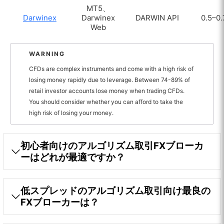
MT5、
Darwinex
Darwinex
DARWIN API
0.5–0.
Web
WARNING
CFDs are complex instruments and come with a high risk of
losing money rapidly due to leverage. Between 74-89% of
retail investor accounts lose money when trading CFDs.
You should consider whether you can afford to take the
high risk of losing your money.
初心者向けのアルゴリズム取引FXブローカ
ーはどれが最適ですか？
低スプレッドのアルゴリズム取引向け最良の
FXブローカーは？