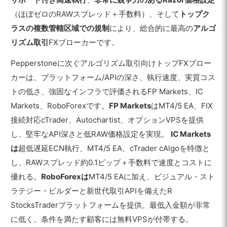
（ほぼゼロのRAWスプレッド＋手数料）、そして
トップク
ラスの複数管轄区域での規制
により、総合的に最高の
アルゴ
リズム取引
FXブローカーです。
Pepperstoneに次ぐアルゴリズム取引向けトップFXブロー
カーは、プラットフォーム/APIの深さ、執行速度、実質コス
トの低さ、強固なインフラで評価されるFP Markets、IC
Markets、RoboForexです。
FP Markets
はMT4/5 EA、FIX
接続対応cTrader、Autochartist、オプションVPSを提供
し、堅牢なAPI深さと低RAW価格設定を実現。
IC Markets
は
超低遅延ECN執行、MT4/5 EA、cTrader cAlgoを特徴と
し、RAWスプレッド約0.1ピップ＋手数料で速度とコストに
優れる。
RoboForexは
MT4/5 EAに加え、ビジュアル・スト
ラテジー・ビルダーと新世代取引APIを備えたR
StocksTraderプラットフォームを提供。最低入金額が非常
に低く、条件を満たす顧客には無料VPSが付帯する。