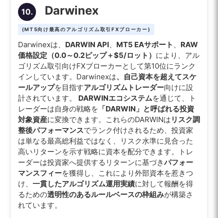
Darwinex
10.
(MT5向け最高のアルゴリズム取引FXブローカー)
Darwinexは、
DARWIN API
、
MT5 EAサポート
、
RAW
価格設定（0.0～0.2ピップ＋$5/ロット）
により、アル
ゴリズム取引向けFXブローカーとして第10位にランク
インしています。Darwinexは
、自己資本を超えてスケ
ールアップ
を目指す
アルゴリズムトレーダー
向けに設
計されています。
DARWINエコシステム
を通じて、ト
レーダーは自身の戦略を
「DARWIN」と呼ばれる投資
対象資産
に変換できます。これらのDARWINは
リスク調
整後パフォーマンス
でランク付けされるため、投資家
は単なる最高総利益ではなく、リスク水準に見合った
高いリターンを示す戦略に資本を配分できます。トレ
ーダーは投資家へ提供するリターンに基づき
パフォー
マンスフィー
を獲得し、これにより外部資本を惹きつ
け、
一貫したアルゴリズム運用実績
に対して報酬を得
るための
透明性のあるルールベースの枠組み
が構築さ
れています。