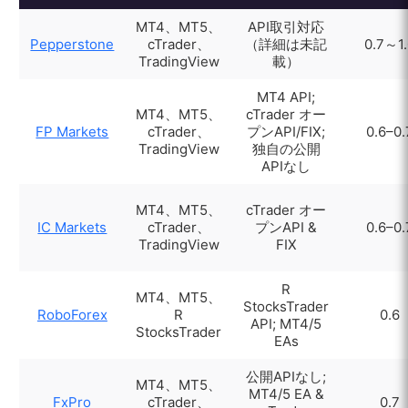
MT4、MT5、
API取引対応
Pepperstone
cTrader、
（詳細は未記
0.7～1
TradingView
載）
MT4 API;
MT4、MT5、
cTrader オー
FP Markets
cTrader、
プンAPI/FIX;
0.6–0.
TradingView
独自の公開
APIなし
MT4、MT5、
cTrader オー
IC Markets
cTrader、
プンAPI &
0.6–0.
TradingView
FIX
R
MT4、MT5、
StocksTrader
RoboForex
R
0.6
API; MT4/5
StocksTrader
EAs
公開APIなし;
MT4、MT5、
MT4/5 EA &
FxPro
cTrader、
0.7