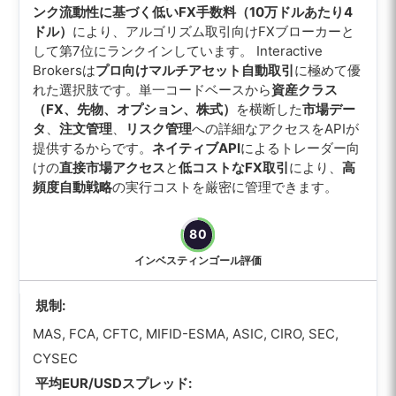
ンク流動性に基づく低いFX手数料（10万ドルあたり4
ドル）
により、アルゴリズム取引向けFXブローカーと
して第7位にランクインしています。 Interactive
Brokersは
プロ向けマルチアセット自動取引
に極めて優
れた選択肢です。単一コードベースから
資産クラス
（FX、先物、オプション、株式）
を横断した
市場デー
タ
、
注文管理
、
リスク管理
への詳細なアクセスをAPIが
提供するからです。
ネイティブAPI
によるトレーダー向
けの
直接市場アクセス
と
低コストなFX取引
により、
高
頻度自動戦略
の実行コストを厳密に管理できます。
80
インベスティンゴール評価
規制:
MAS, FCA, CFTC, MIFID-ESMA, ASIC, CIRO, SEC,
CYSEC
平均EUR/USDスプレッド: