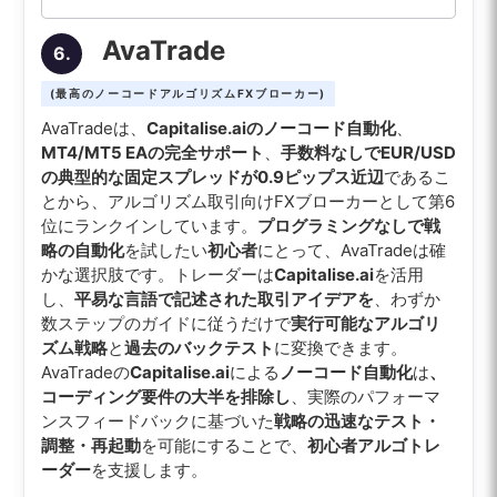
AvaTrade
6.
(最高のノーコードアルゴリズムFXブローカー)
AvaTradeは、
Capitalise.aiのノーコード自動化
、
MT4/MT5 EAの完全サポート
、
手数料なしでEUR/USD
の典型的な固定スプレッドが0.9ピップス近辺
であるこ
とから、アルゴリズム取引向けFXブローカーとして第6
位にランクインしています。
プログラミングなしで戦
略の自動化
を試したい
初心者
にとって、AvaTradeは確
かな選択肢です。トレーダーは
Capitalise.ai
を活用
し、
平易な言語で記述された取引アイデアを
、わずか
数ステップのガイドに従うだけで
実行可能なアルゴリ
ズム戦略
と
過去のバックテスト
に変換できます。
AvaTradeの
Capitalise.ai
による
ノーコード自動化
は
、
コーディング要件の大半を排除し
、実際のパフォーマ
ンスフィードバックに基づいた
戦略の迅速なテスト・
調整・再起動
を可能にすることで、
初心者アルゴトレ
ーダー
を支援します。