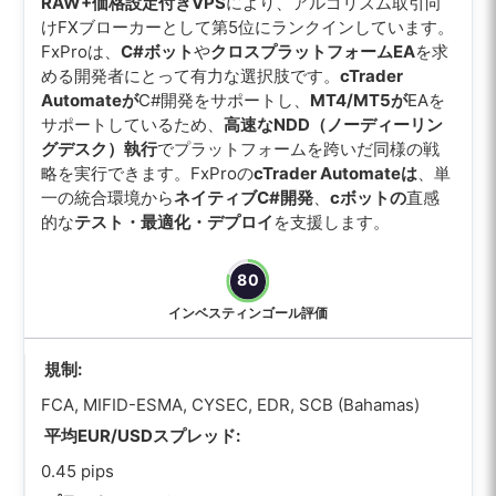
RAW+価格設定付きVPS
により、アルゴリズム取引向
けFXブローカーとして第5位にランクインしています。
FxProは、
C#ボット
や
クロスプラットフォームEA
を求
める開発者にとって有力な選択肢です。
cTrader
Automateが
C#開発をサポートし、
MT4/MT5が
EAを
サポートしているため、
高速なNDD（ノーディーリン
グデスク）執行
でプラットフォームを跨いだ同様の戦
略を実行できます。FxProの
cTrader Automateは
、単
一の統合環境から
ネイティブC#開発
、
cボットの
直感
的な
テスト・最適化・デプロイ
を支援します。
80
インベスティンゴール評価
規制:
FCA, MIFID-ESMA, CYSEC, EDR, SCB (Bahamas)
平均EUR/USDスプレッド:
0.45 pips