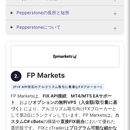
Pepperstoneの長所と短所
Pepperstoneについて
FP Markets
2.
(FIX API対応のアルゴリズム取引に最適なFXブローカー)
FP Marketsは、
FIX API接続
、
MT4/MT5 EAサポー
ト
、および
オプションの無料VPS（入金額/取引量に基
づく）
により、アルゴリズム取引向けFXブローカーと
して第2位にランクインしています。FP Marketsは
、カ
スタムC# cBots
の構築や
直接FIX統合
において優れた
選択肢です。 FIXとcTraderは
プログラム可能な細かな