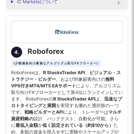
IC Marketsについて
Roboforex
4.
(少額資金向け最適なアルゴリズム取引FXブローカー)
RoboForexは、
R StocksTrader API
、
ビジュアル・ス
トラテジー・ビルダー
、および対象顧客向けの
無料
VPS付きMT4/MT5 EAサポート
により、アルゴリズム
取引向けFXブローカーとして第4位にランクインしてい
ます。 RoboForexの
R StocksTrader API
は、
迅速なプ
ロトタイピングと展開
を実現する優れた選択肢の一つ
です。
戦略ビルダーとAPI
により、トレーダーは
マルチ
資産戦略の
設計、バックテスト、自動化が可能。さら
に
最低入金額
が
低く設定されている（約$10から）
た
め、多額の資金を投入せずに実験やスケールアップが