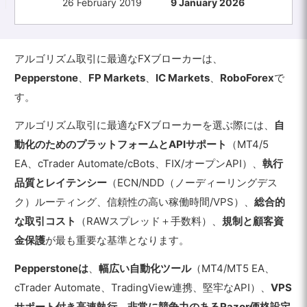
26 February 2019
9 January 2026
アルゴリズム取引に最適なFXブローカーは、
Pepperstone
、
FP Markets
、
IC Markets
、
RoboForex
で
す。
アルゴリズム取引に最適なFXブローカーを選ぶ際には、
自
動化のためのプラットフォームとAPIサポート
（MT4/5
EA、cTrader Automate/cBots、FIX/オープンAPI）、
執行
品質とレイテンシー
（ECN/NDD（ノーディーリングデス
ク）ルーティング、信頼性の高い稼働時間/VPS）、
総合的
な取引コスト
（RAWスプレッド＋手数料）、
規制と顧客資
金保護
が最も重要な基準となります。
Pepperstoneは
、
幅広い自動化ツール
（MT4/MT5 EA、
cTrader Automate、TradingView連携、堅牢なAPI）、
VPS
サポート付き高速執行
、
非常に競争力のあるRazor価格設定