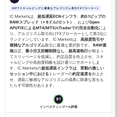
(HFTスキャルピングに最適なアルゴリズム取引FXブローカー)
IC Marketsは、
超低遅延ECNインフラ
、
約0.1ピップの
RAWスプレッド（+ 6ドル/ロット）
、および
Open
API/FIXによるMT4/MT5/cTraderでの完全自動化
によ
り、アルゴリズム取引向けFXブローカーとして第3位に
ランクインしています。IC Marketsは、
高頻度取引や
複雑なアルゴリズム
取引に最適な選択肢です。
RAW価
格
設定、
最小注文距離制限なし
、
超高速執行
が相まっ
てスリッページを低減し、約定品質を向上させ、スキ
ャルピングや高頻度戦略を設計通りにサポートしま
す。IC Marketsの
超低遅延インフラは
、
変動の激しい
セッション中における
トレーダーの
約定速度を
向上さ
せ、遅延に敏感なアルゴリズムの成果に顕著な差をも
たらす可能性があります。
91
インベスティンゴール評価