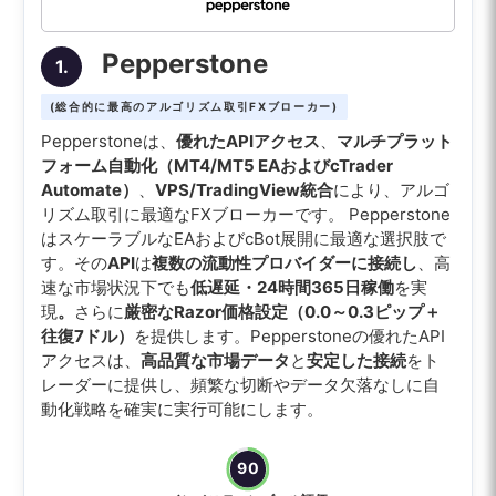
Pepperstone
1.
(総合的に最高のアルゴリズム取引FXブローカー)
Pepperstoneは、
優れたAPIアクセス
、
マルチプラット
フォーム自動化（MT4/MT5 EAおよびcTrader
Automate）
、
VPS/TradingView統合
により、アルゴ
リズム取引に最適なFXブローカーです。 Pepperstone
はスケーラブルなEAおよびcBot展開に最適な選択肢で
す。その
API
は
複数の流動性プロバイダーに接続し
、高
速な市場状況下でも
低遅延・24時間365日稼働
を実
現
。
さらに
厳密なRazor価格設定（0.0～0.3ピップ＋
往復7ドル）
を提供します。Pepperstoneの優れたAPI
アクセスは、
高品質な市場データ
と
安定した接続
をト
レーダーに提供し、頻繁な切断やデータ欠落なしに自
動化戦略を確実に実行可能にします。
90