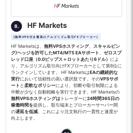
HF Markets
8.
(無料VPS付き最高のアルゴリズム取引FXブローカー)
HF Marketsは、
無料VPSホスティング
、
スキャルピン
グ/ヘッジを許可したMT4/MT5 EAサポート
、
ゼロスプ
レッド口座（0.0ピップス＋ロットあたり6ドル）
によ
り、アルゴリズム取引向けFXブローカーとして第8位に
ランクインしています。 HF Marketsは
EAの継続的な
実行
において信頼性の高い選択肢です。その
VPSサポ
ート
と
柔軟なポリシー
により、切断や取引制限による
中断が少なく自動戦略を実行できます。HF Marketsの
無料VPSホスティングは
トレーダーに
24時間365日の
稼働時間を
提供し、取引端末とブローカーサーバー間
の
遅延を低減
。これにより注文執行の一貫性と速度が
向上します。