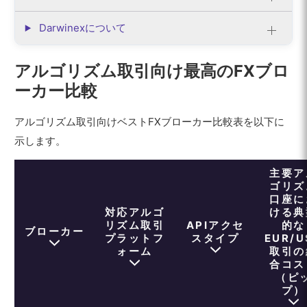
Darwinexについて
アルゴリズム取引向け最高のFXブロ
ーカー比較
アルゴリズム取引向けベストFXブローカー比較表を以下に
示します。
主要ア
ゴリズ
口座に
対応アルゴ
ける典
リズム取引
APIアクセ
的な
ブローカー
プラットフ
スタイプ
EUR/U
ォーム
取引の
合コス
（ピ
プ）