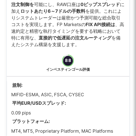
注文制御を
可能にし、RAW口座は
0ピップスプレッド
に
加え
ロットあたり6～7ドルの手数料
を提供。これによ
りシステムトレーダーは厳密かつ予測可能な総合取引
コストを実現します。FP Marketsの
FIX API接続は
、高
速約定と精密な執行タイミングを要する戦略において
特に有用な、
直接的で低遅延の注文ルーティング
を備
えたシステム構築を支援します。
88
インベスティンゴール評価
規制:
MIFID-ESMA, ASIC, FSCA, CYSEC
平均EUR/USDスプレッド:
0.09 pips
プラットフォーム:
MT4, MT5, Proprietary Platform, MAC Platforms