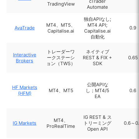
cTrader
TradingView
Automate
独自APIなし;
MT4、MT5、
MT4 API;
AvaTrade
0.9
Capitalise.ai
Capitalise.ai
自動化
トレーダーワ
ネイティブ
Interactive
ークステーシ
REST & FIX +
0.65
Brokers
ョン（TWS）
SDK
公開APIな
HF Markets
MT4、MT5
し；MT4/5
0.6
(HFM)
EA
IG REST & ス
MT4、
IG Markets
トリーミング
0.6～0
ProRealTime
Open API