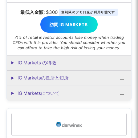
最低入金額:
$300
無制限のデモ口座が利用可能です
訪問 IG MARKETS
71% of retail investor accounts lose money when trading
CFDs with this provider. You should consider whether you
can afford to take the high risk of losing your money.
IG Markets の特徴
IG Marketsの長所と短所
IG Marketsについて