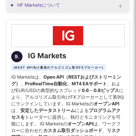
HF Marketsについて
IG Markets
9.
(REST API向け最高のアルゴリズム取引FXブローカー)
IG Marketsは、
Open API（RESTおよびストリーミン
グ）
、
ProRealTime自動化
、
MT4 EAサポート
、およ
びEUR/USDの典型的なスプレッド
0.6
～
0.8ピップス
に
より、アルゴリズム取引向けFXブローカーとして第9位
にランクインしています。IG Marketsの
オープンAPI
は、
安定したデータストリーム
による
プログラムアク
セスを
トレーダーに提供し、執行とモニタリングを可
能にします。 IG Marketsの
オープンAPI
は、ワークフ
ローに合わせた
カスタム取引ダッシュボード
、
リスク